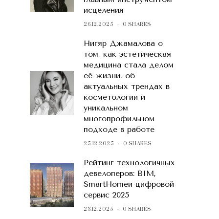
исцеления
26.12.2025
0 SHARES
Нигяр Джамалова о
том, как эстетическая
медицина стала делом
её жизни, об
актуальных трендах в
косметологии и
уникальном
многопрофильном
подходе в работе
25.12.2025
0 SHARES
Рейтинг технологичных
девелоперов: BIM,
SmartHomeи цифровой
сервис 2025
23.12.2025
0 SHARES