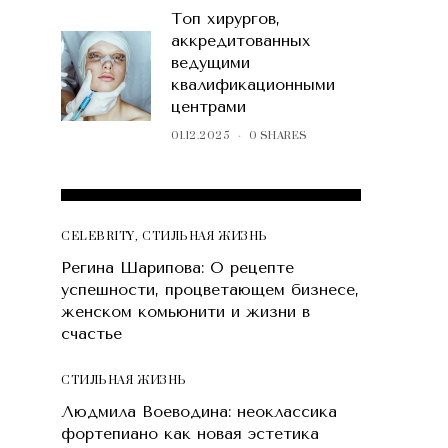
Топ хирургов,
аккредитованных
ведущими
квалификационными
центрами
01.12.2025
0 SHARES
POPULAR POSTS
CELEBRITY
,
СТИЛЬНАЯ ЖИЗНЬ
Регина Шарипова: О рецепте
успешности, процветающем бизнесе,
женском комьюнити и жизни в
счастье
СТИЛЬНАЯ ЖИЗНЬ
Людмила Воеводина: неоклассика
фортепиано как новая эстетика