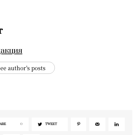
r
дакция
ee author's posts
ARE
0
TWEET