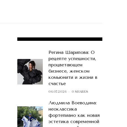
POPULAR POSTS
Регина Шарипова: О
рецепте успешности,
процветающем
бизнесе, женском
комьюнити и жизни в
счастье
06.07.2026
0 SHARES
Людмила Воеводина:
неоклассика
фортепиано как новая
эстетика современной