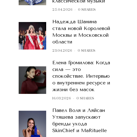
классической музыки
25.04.2026
0 SHARES
Надежда Шанина
стала новой Королевой
Москвы и Московской
области
23.04.2026
0 SHARES
Елена Громилова: Когда
сила — это
спокойствие. Интервью
о внутреннем ресурсе и
жизни без масок
16.03.2026
0 SHARES
Павел Воля и Ляйсан
Утяшева запускают
бренды ухода
SkinChief и MaRituelle