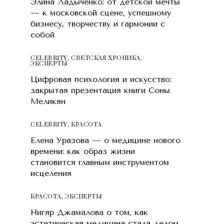
Элина Ладыченко: от детской мечты
— к московской сцене, успешному
бизнесу, творчеству и гармонии с
собой
CELEBRITY
,
СВЕТСКАЯ ХРОНИКА
,
ЭКСПЕРТЫ
Цифровая психология и искусство:
закрытая презентация книги Соны
Меликян
CELEBRITY
,
КРАСОТA
Елена Уразова — о медицине нового
времени: как образ жизни
становится главным инструментом
исцеления
КРАСОТA
,
ЭКСПЕРТЫ
Нигяр Джамалова о том, как
эстетическая медицина стала делом