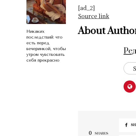
[ad_2]
Source link
About Autho
Никаких
последствий: что
есть перед
вечеринкой, чтобы
Ре
утром чувствовать
себя прекрасно
S
SH
0
SHARES