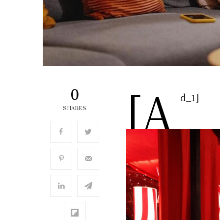
[a
0
d_1]
SHARES