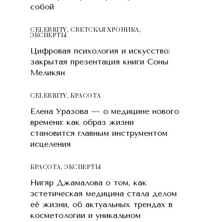
собой
CELEBRITY
,
СВЕТСКАЯ ХРОНИКА
,
ЭКСПЕРТЫ
Цифровая психология и искусство:
закрытая презентация книги Соны
Меликян
CELEBRITY
,
КРАСОТA
Елена Уразова — о медицине нового
времени: как образ жизни
становится главным инструментом
исцеления
КРАСОТA
,
ЭКСПЕРТЫ
Нигяр Джамалова о том, как
эстетическая медицина стала делом
её жизни, об актуальных трендах в
косметологии и уникальном