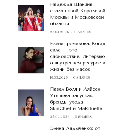
Надежда Шанина
стала новой Королевой
Москвы и Московской
области
23.04.2026
0 SHARES
Елена Громилова: Когда
сила — это
спокойствие. Интервью
о внутреннем ресурсе и
жизни без масок
16.03.2026
0 SHARES
Павел Воля и Ляйсан
Утяшева запускают
бренды ухода
SkinChief и MaRituelle
25.02.2026
0 SHARES
Элина Ладыченко: от