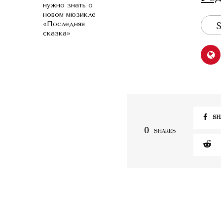
нужно знать о
новом мюзикле
S
«Последняя
сказка»
SH
0
SHARES