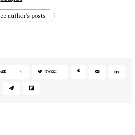
ee author's posts
ARE
0
TWEET