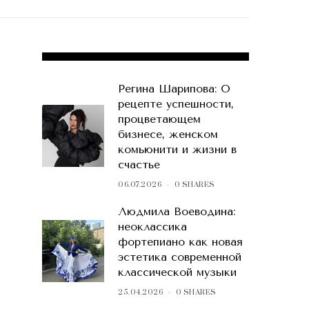
POPULAR POSTS
Регина Шарипова: О
рецепте успешности,
процветающем
бизнесе, женском
комьюнити и жизни в
счастье
06.07.2026
0 SHARES
Людмила Воеводина:
неоклассика
фортепиано как новая
эстетика современной
классической музыки
25.04.2026
0 SHARES