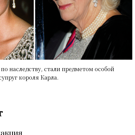
по наследству, стали предметом особой
супруг короля Карла.
r
дакция