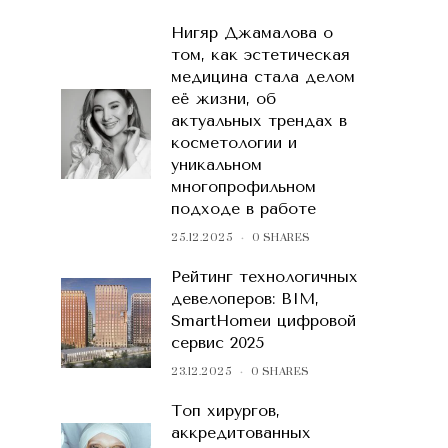
Нигяр Джамалова о
том, как эстетическая
медицина стала делом
её жизни, об
актуальных трендах в
косметологии и
уникальном
многопрофильном
подходе в работе
25.12.2025
0 SHARES
Рейтинг технологичных
девелоперов: BIM,
SmartHomeи цифровой
сервис 2025
23.12.2025
0 SHARES
Топ хирургов,
аккредитованных