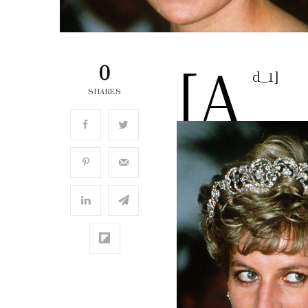
[a
0
d_1]
SHARES