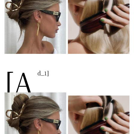
[a
d_1]