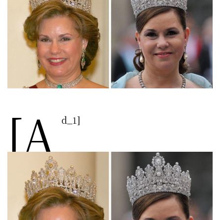
[a
d_1]