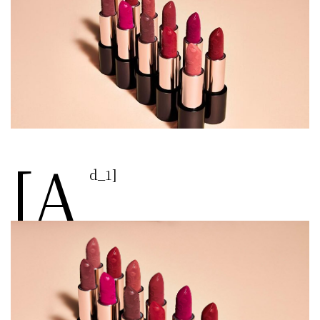
[a
d_1]