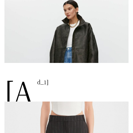
[a
d_1]