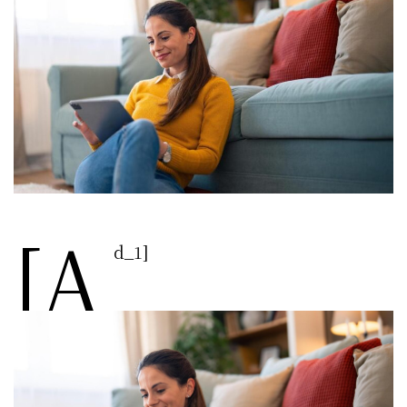
[a
d_1]