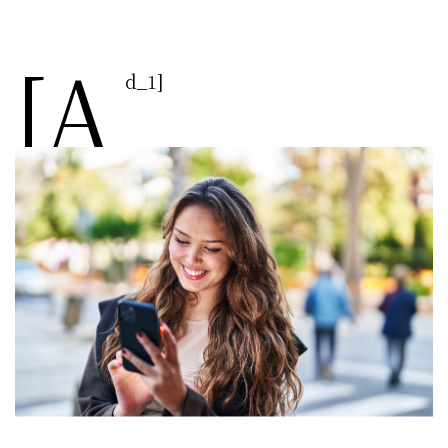
[a
d_1]