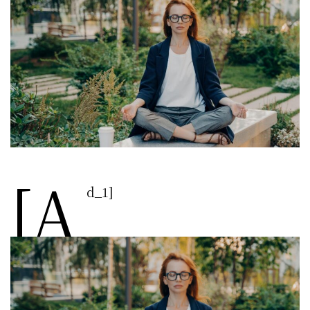
[a
d_1]