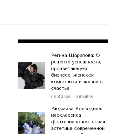
POPULAR POSTS
Регина Шарипова: О
рецепте успешности,
процветающем
бизнесе, женском
комьюнити и жизни в
счастье
06.07.2026
0 SHARES
Людмила Воеводина:
неоклассика
фортепиано как новая
эстетика современной