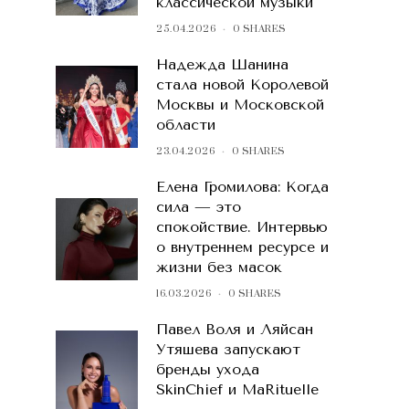
классической музыки
25.04.2026
0 SHARES
Надежда Шанина
стала новой Королевой
Москвы и Московской
области
23.04.2026
0 SHARES
Елена Громилова: Когда
сила — это
спокойствие. Интервью
о внутреннем ресурсе и
жизни без масок
16.03.2026
0 SHARES
Павел Воля и Ляйсан
Утяшева запускают
бренды ухода
SkinChief и MaRituelle