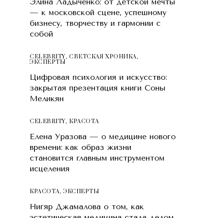
Элина Ладыченко: от детской мечты
— к московской сцене, успешному
бизнесу, творчеству и гармонии с
собой
CELEBRITY
,
СВЕТСКАЯ ХРОНИКА
,
ЭКСПЕРТЫ
Цифровая психология и искусство:
закрытая презентация книги Соны
Меликян
CELEBRITY
,
КРАСОТA
Елена Уразова — о медицине нового
времени: как образ жизни
становится главным инструментом
исцеления
КРАСОТA
,
ЭКСПЕРТЫ
Нигяр Джамалова о том, как
эстетическая медицина стала делом