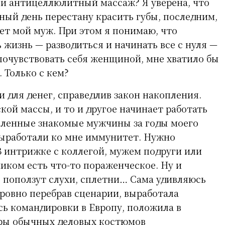
и антицеллюлитный массаж? Я уверена, что
сный день перестану красить губы, последним,
дет мой муж. При этом я понимаю, что
 жизнь — разводиться и начинать все с нуля —
 почувствовать себя женщиной, мне хватило бы
 Только с кем?
и для денег, справедлив закон накопления.
кой массы, и то и другое начинает работать
сленные знакомые мужчины за годы моего
выработали ко мне иммунитет. Нужно
 В интрижке с коллегой, мужем подруги или
ком есть что-то пораженческое. Ну и
о поползут слухи, сплетни… Сама удивляюсь
кровно перебрав сценарии, выработала
сь командировки в Европу, положила в
ры обычных деловых костюмов