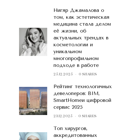
Нигяр Джамалова о
том, как эстетическая
медицина стала делом
её жизни, об
актуальных трендах в
косметологии и
уникальном
многопрофильном
подходе в работе
25.12.2025
0 SHARES
Рейтинг технологичных
девелоперов: BIM,
SmartHomeи цифровой
сервис 2025
23.12.2025
0 SHARES
Топ хирургов,
аккредитованных