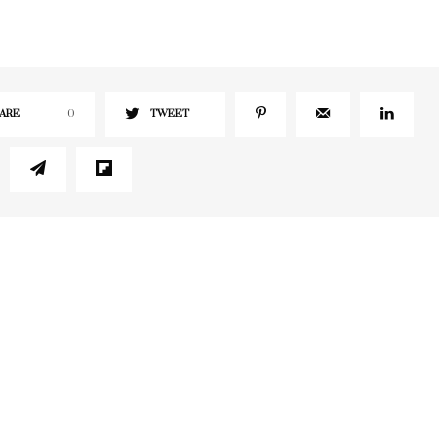
ARE
0
TWEET