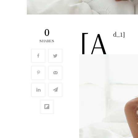
[a
0
d_1]
SHARES