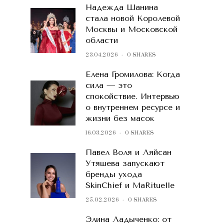
Надежда Шанина
стала новой Королевой
Москвы и Московской
области
23.04.2026
0 SHARES
Елена Громилова: Когда
сила — это
спокойствие. Интервью
о внутреннем ресурсе и
жизни без масок
16.03.2026
0 SHARES
Павел Воля и Ляйсан
Утяшева запускают
бренды ухода
SkinChief и MaRituelle
25.02.2026
0 SHARES
Элина Ладыченко: от