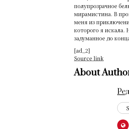
полупрозрачное бел
мирамистина. В про
меня из приключени
которого я искала. Н
задуманное до конца
[ad_2]
Source link
About Autho
Ре
S