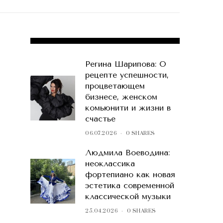
POPULAR POSTS
Регина Шарипова: О
рецепте успешности,
процветающем
бизнесе, женском
комьюнити и жизни в
счастье
06.07.2026
0 SHARES
Людмила Воеводина:
неоклассика
фортепиано как новая
эстетика современной
классической музыки
25.04.2026
0 SHARES