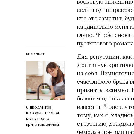
восковую эпиляцию 
если в один прекра
кто это заметит, бу
кардинально менять
глупо. Чтобы снова
пустякового романа.
READ NEXT
Для репутации, как 
Достигнув критичес
на себя. Немногочи
счастливого брака 
признать, взаимно.
бывшим одноклассни
известный риск, чт
8 продуктов,
которые нельзя
тому, как я, хладно
мыть перед
стратегию, дождала
приготовлением
чемодан помимо па