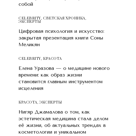
собой
CELEBRITY
,
СВЕТСКАЯ ХРОНИКА
,
ЭКСПЕРТЫ
Цифровая психология и искусство:
закрытая презентация книги Соны
Меликян
CELEBRITY
,
КРАСОТA
Елена Уразова — о медицине нового
времени: как образ жизни
становится главным инструментом
исцеления
КРАСОТA
,
ЭКСПЕРТЫ
Нигяр Джамалова о том, как
эстетическая медицина стала делом
её жизни, об актуальных трендах в
косметологии и уникальном