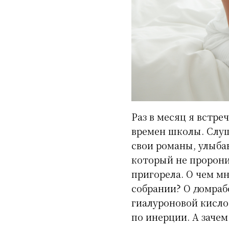
Раз в месяц я встре
времен школы. Слуш
свои романы, улыбаю
который не проронил
пригорела. О чем м
собрании? О домраб
гиалуроновой кислот
по инерции. А зачем