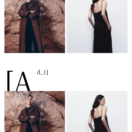
[a
d_1]