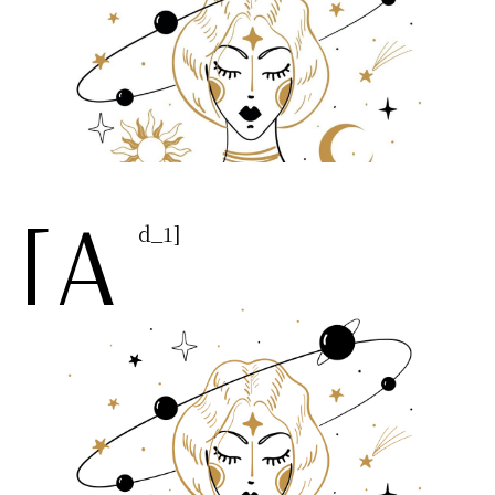
[a
d_1]