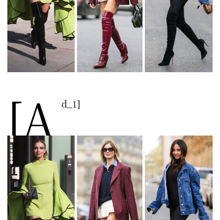
[a
d_1]