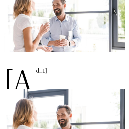
[a
d_1]