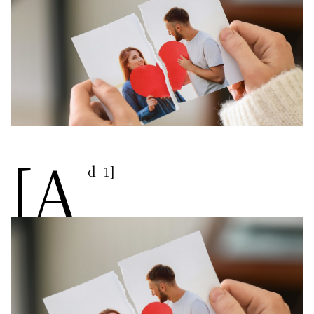
[a
d_1]