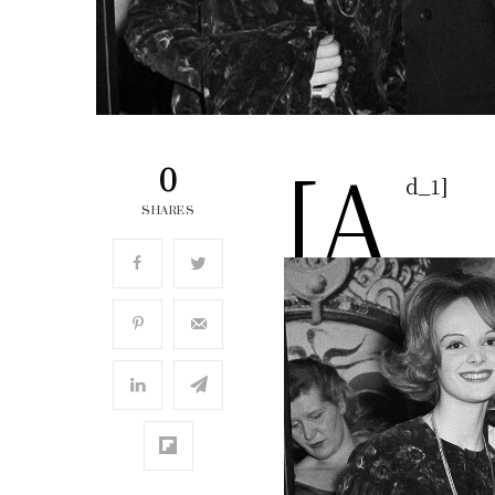
[a
0
d_1]
SHARES