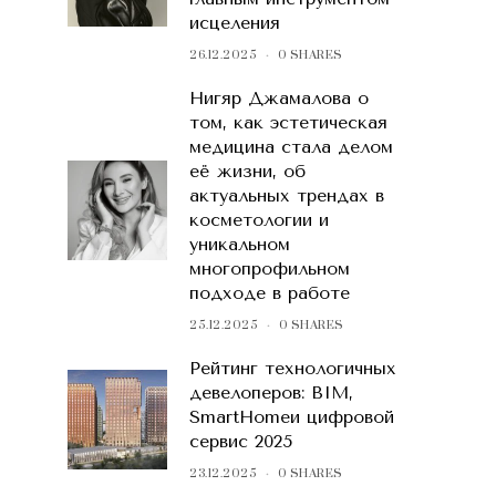
исцеления
26.12.2025
0 SHARES
Нигяр Джамалова о
том, как эстетическая
медицина стала делом
её жизни, об
актуальных трендах в
косметологии и
уникальном
многопрофильном
подходе в работе
25.12.2025
0 SHARES
Рейтинг технологичных
девелоперов: BIM,
SmartHomeи цифровой
сервис 2025
23.12.2025
0 SHARES