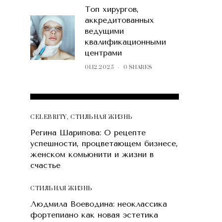
Топ хирургов,
аккредитованных
ведущими
квалификационными
центрами
01.12.2025
0 SHARES
POPULAR POSTS
CELEBRITY
,
СТИЛЬНАЯ ЖИЗНЬ
Регина Шарипова: О рецепте
успешности, процветающем бизнесе,
женском комьюнити и жизни в
счастье
СТИЛЬНАЯ ЖИЗНЬ
Людмила Воеводина: неоклассика
фортепиано как новая эстетика