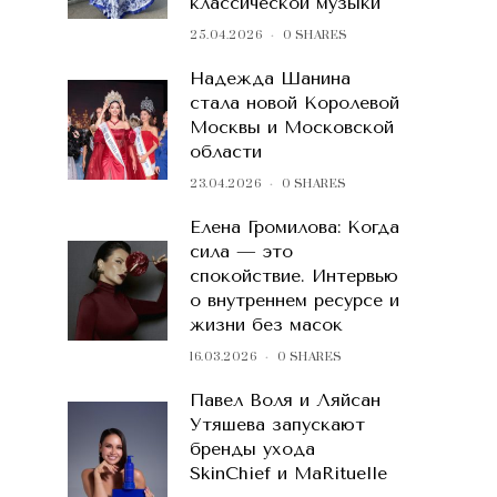
классической музыки
25.04.2026
0 SHARES
Надежда Шанина
стала новой Королевой
Москвы и Московской
области
23.04.2026
0 SHARES
Елена Громилова: Когда
сила — это
спокойствие. Интервью
о внутреннем ресурсе и
жизни без масок
16.03.2026
0 SHARES
Павел Воля и Ляйсан
Утяшева запускают
бренды ухода
SkinChief и MaRituelle