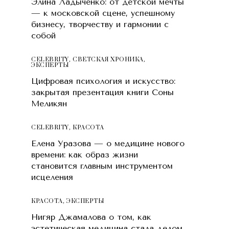
Элина Ладыченко: от детской мечты
— к московской сцене, успешному
бизнесу, творчеству и гармонии с
собой
CELEBRITY
,
СВЕТСКАЯ ХРОНИКА
,
ЭКСПЕРТЫ
Цифровая психология и искусство:
закрытая презентация книги Соны
Меликян
CELEBRITY
,
КРАСОТA
Елена Уразова — о медицине нового
времени: как образ жизни
становится главным инструментом
исцеления
КРАСОТA
,
ЭКСПЕРТЫ
Нигяр Джамалова о том, как
эстетическая медицина стала делом