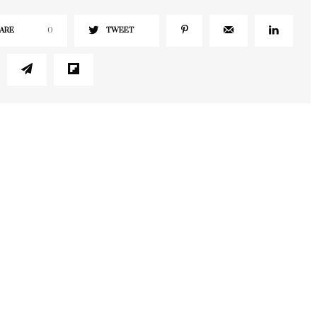
ARE
0
TWEET