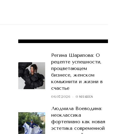
POPULAR POSTS
Регина Шарипова: О
рецепте успешности,
процветающем
бизнесе, женском
комьюнити и жизни в
счастье
06.07.2026
0 SHARES
Людмила Воеводина:
неоклассика
фортепиано как новая
эстетика современной