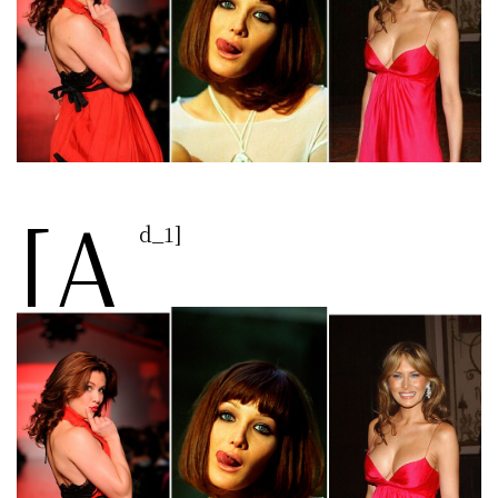
[a
d_1]