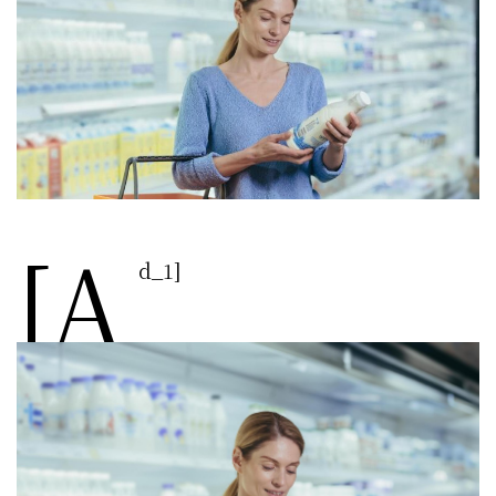
[a
d_1]