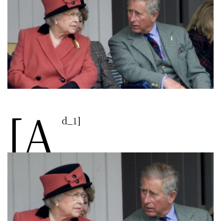
[a
d_1]