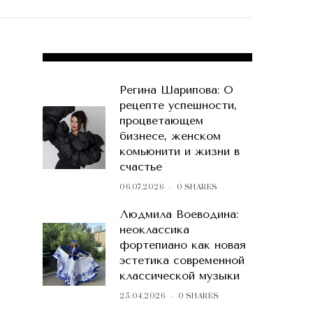
POPULAR POSTS
Регина Шарипова: О
рецепте успешности,
процветающем
бизнесе, женском
комьюнити и жизни в
счастье
06.07.2026
0 SHARES
Людмила Воеводина:
неоклассика
фортепиано как новая
эстетика современной
классической музыки
25.04.2026
0 SHARES