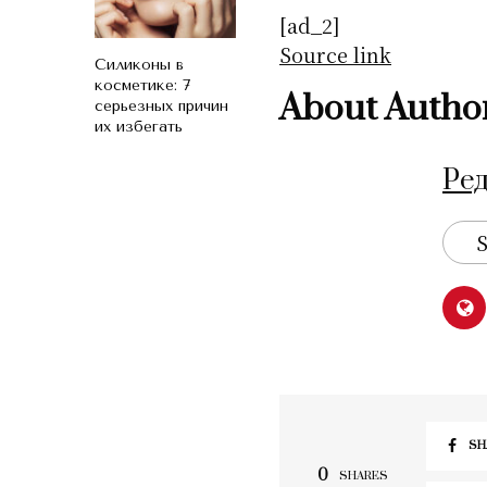
[ad_2]
Source link
Силиконы в
косметике: 7
About Autho
серьезных причин
их избегать
Ре
S
SH
0
SHARES