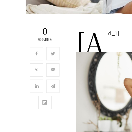
[a
0
d_1]
SHARES