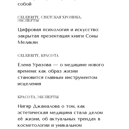
собой
CELEBRITY
,
СВЕТСКАЯ ХРОНИКА
,
ЭКСПЕРТЫ
Цифровая психология и искусство:
закрытая презентация книги Соны
Меликян
CELEBRITY
,
КРАСОТA
Елена Уразова — о медицине нового
времени: как образ жизни
становится главным инструментом
исцеления
КРАСОТA
,
ЭКСПЕРТЫ
Нигяр Джамалова о том, как
эстетическая медицина стала делом
её жизни, об актуальных трендах в
косметологии и уникальном