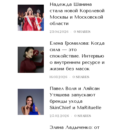
Надежда Шанина
стала новой Королевой
Москвы и Московской
области
23.04.2026
0 SHARES
Елена Громилова: Когда
сила — это
спокойствие. Интервью
о внутреннем ресурсе и
жизни без масок
16.03.2026
0 SHARES
Павел Воля и Ляйсан
Утяшева запускают
бренды ухода
SkinChief и MaRituelle
25.02.2026
0 SHARES
Элина Ладыченко: от