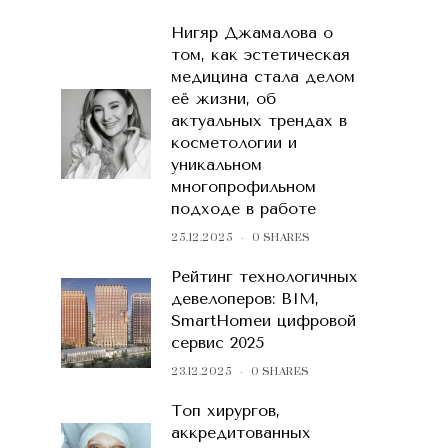
Нигяр Джамалова о
том, как эстетическая
медицина стала делом
её жизни, об
актуальных трендах в
косметологии и
уникальном
многопрофильном
подходе в работе
25.12.2025
0 SHARES
Рейтинг технологичных
девелоперов: BIM,
SmartHomeи цифровой
сервис 2025
23.12.2025
0 SHARES
Топ хирургов,
аккредитованных