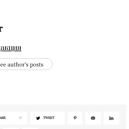
r
дакция
ee author's posts
ARE
0
TWEET