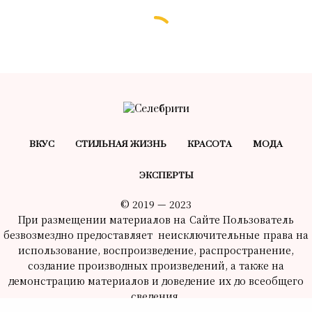
БЕЗ РУБРИКИ
Персидское курабье:
оригинальный рецепт самого
нежного восточного печенья
28.10.2024