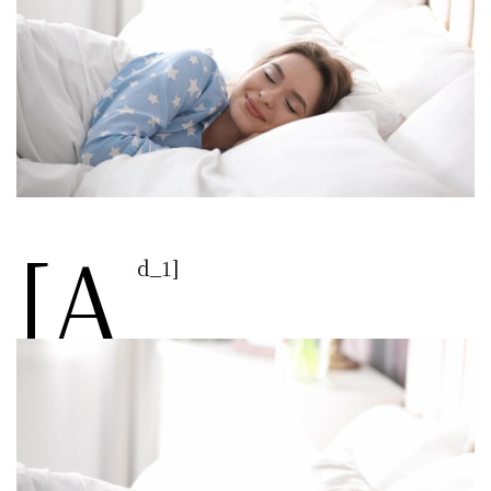
[a
d_1]